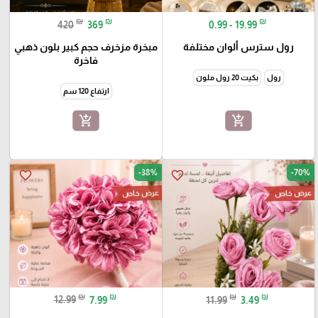
₪
₪
₪
420
369
0.99 - 19.99
رول سترس ألوان مختلفة
مبخرة مزخرف حجم كبير بلون ذهبي
فاخرة
رول
بكيت 20 رول ملون
ارتفاع 120 سم
add_shopping_cart
add_shopping_cart
-38%
-70%
favorite_border
favorite_border
عرض خاص
عرض خاص
₪
₪
₪
₪
12.99
7.99
11.99
3.49