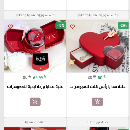
اكسسوارات هدايا وعطور
اكسسوارات هدايا وعطور
-12%
-25%
favorite_border
favorite_border
₪
₪
₪
₪
80
69.99
80
60
علبة هدايا رأس قلب للمجوهرات
علبة هدايا وردة ابدية للمجوهرات
add_shopping_cart
add_shopping_cart
صناديق هدايا
صناديق هدايا