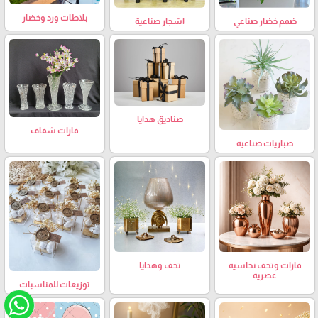
بلاطات ورد وخضار
ضمم خضار صناعي
اشجار صناعية
صناديق هدايا
فازات شفاف
صباريات صناعية
فازات وتحف نحاسية
تحف وهدايا
عصرية
توزيعات للمناسبات