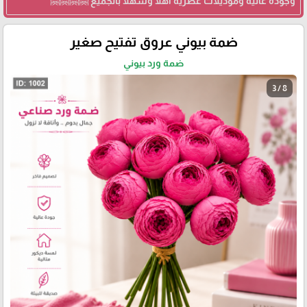
وجودة عالية وموديلات عصرية اهلا وسهلا بالجميع 🤗🤗🤗🤗
ضمة بيوني عروق تفتيح صغير
ضمة ورد بيوني
3 / 8