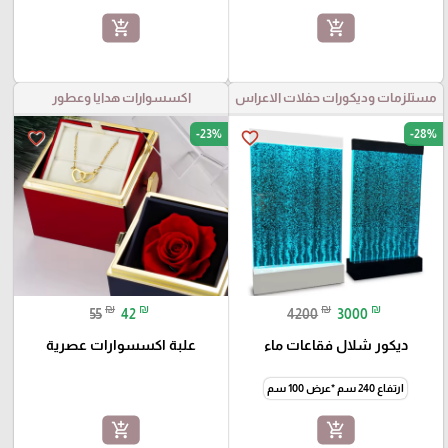
add_shopping_cart
add_shopping_cart
مستلزمات وديكورات حفلات الاعراس
اكسسوارات هدايا وعطور
-23%
-28%
favorite_border
favorite_border
₪
₪
₪
₪
55
42
4200
3000
ديكور شلال فقاعات ماء
علبة اكسسوارات عصرية
ارتفاع 240 سم *عرض 100 سم
add_shopping_cart
add_shopping_cart