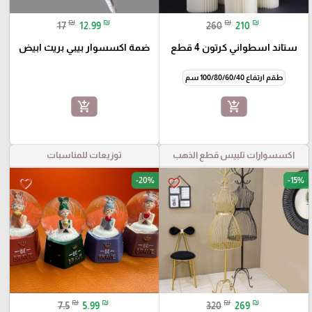
₪
₪
₪
₪
17
12.99
260
210
ستاند اسطواني كرتون 4 قطع
ضمة اكسسوار بيبي بريث ابيض
طقم ارتفاع 100/80/60/40 سم
add_shopping_cart
add_shopping_cart
اكسسوارات تلبيس قطع الذهب
توزيعات للمناسبات
-20%
-15%
favorite_border
favorite_border
₪
₪
₪
₪
7.5
5.99
320
269