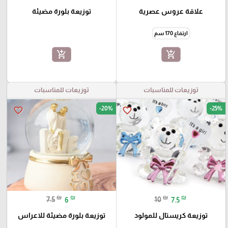
علاقة عروس عصرية
توزيعة بلورة مضيئة
ارتفاع 170 سم
add_shopping_cart
add_shopping_cart
توزيعات للمناسبات
توزيعات للمناسبات
-20%
-25%
favorite_border
favorite_border
₪
₪
₪
₪
7.5
6
10
7.5
توزيعة كريستال للمولود
توزيعة بلورة مضيئة للاعراس