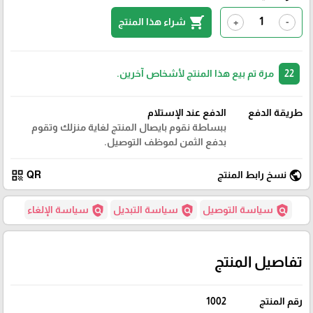
shopping_cart
شراء هذا المنتج
+
-
22
مرة تم بيع هذا المنتج لأشخاص آخرين.
طريقة الدفع
الدفع عند الإستلام
ببساطة نقوم بايصال المنتج لغاية منزلك وتقوم
بدفع الثمن لموظف التوصيل.
qr_code
public
نسخ رابط المنتج
QR
policy
policy
policy
سياسة التوصيل
سياسة التبديل
سياسة الإلغاء
تفاصيل المنتج
رقم المنتج
1002