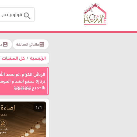
search
account_box
ballot
طلباتي السابقة
دخ
الرئيسية
كل المنتجات
بزيارة جميع اقسام المو
بالجميع 🤗🤗🤗🤗
1 / 1