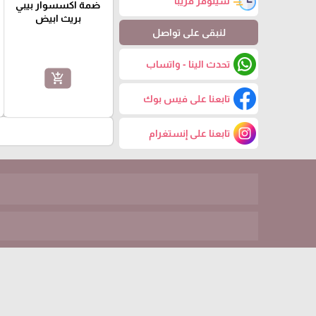
سيتوفر قريباً
ضمة اكسسوار بيبي
بريث ابيض
لنبقى على تواصل
تحدث الينا - واتساب
add_shopping_cart
تابعنا على فيس بوك
تابعنا على إنستغرام