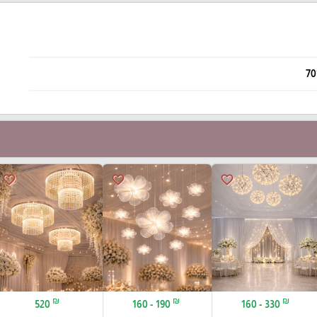
70
favorite_border
favorite_border
favorite_border
₪
₪
₪
520
160 - 190
160 - 330