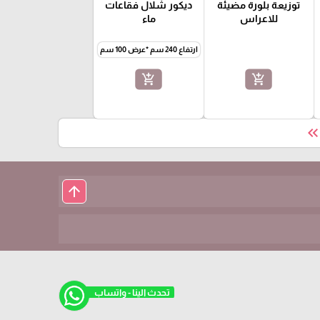
توزيعة بلورة مضيئة
ديكور شلال فقاعات
للاعراس
ماء
ارتفاع 240 سم *عرض 100 سم
add_shopping_cart
add_shopping_cart
keyboard_double_arrow_le
arrow_upward
تحدث الينا - واتساب