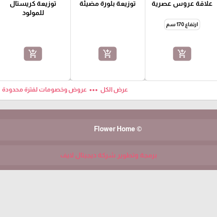
علاقة عروس عصرية
توزيعة بلورة مضيئة
توزيعة كريستال
للمولود
ارتفاع 170 سم
add_shopping_cart
add_shopping_cart
add_shopping_cart
ft
more_horiz
عرض الكل
عروض وخصومات لفترة محدودة
© Flower Home
برمجة وتطوير شركة ديجيتال لايف