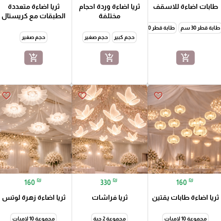
طابات اضاءة للاسقف
ثريا اضاءة وردة احجام
ثريا اضاءة متعددة
مختلفة
الطبقات مع كريستال
طابة قطر 30 سم
طابة قطر 40 سم
حجم كبير
حجم صغير
حجم صغير
add_shopping_cart
add_shopping_cart
add_shopping_cart
favorite_border
favorite_border
favorite_border
₪
₪
₪
160
330
160
ثريا اضاءة طابات يقتين
ثريا فراشات
ثريا اضاءة زهرة لوتس
مجموعة 10 لامبات
مجموعة 2 حبة
مجموعة 10 لامبات