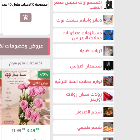
اكسسوارات تلبيس قطع
مجموعة 10 لامبات طول 40 سم
الذهب
add_shopping_cart
دفاتر واقلام جيست بوك
مستلزمات وديكورات
حفلات الاعراس
عروض وخصومات لفت
ثريات اضاءة
تخفيضات فلور هوم
شمعدان اعراس
-70%
favorite_border
لوازم حفلات الحنة التراثية
عرض خاص
ع
رولات ستان رولات
اورجنزا
شمع الكتروني
شمع طبيعي
₪
₪
11.99
3.49