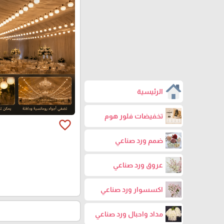
الرئيسية
تخفيضات فلور هوم
favorite_border
ضمم ورد صناعي
عروق ورد صناعي
اكسسوار ورد صناعي
مداد واحبال ورد صناعي