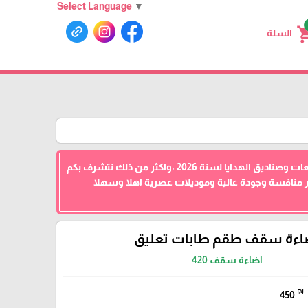
Select Language
▼
shoppin
السلة
الزبائن الكرام ،تم بحمد الله وصول أصناف كثيرة ومتنوعة من ضمن الورد الصناعي ولوازم الافراح والتوزيعات وصناديق الهدايا لسنة 2026 ،واكثر من ذلك نتشرف بكم
ر منافسة وجودة عالية وموديلات عصرية اهلا وسهلا
اءة سقف طقم طابات تعليق
اضاءة سقف 420
₪
450