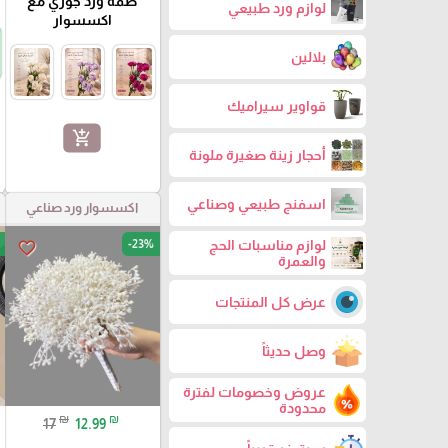
ضمة ورد جوري مع
لوازم ورد طبيعي
اكسسوار
بلالين
قواوير سيراميك
add_shopping_cart
أحجار زينة صغيرة ملونة
اسفنج طبيعي وصناعي
اكسسوار ورد صناعي
لوازم مناسبات الحج
-23%
favorite_border
والعمرة
عرض كل المنتجات
وصل حديثاً
عروض وخصومات لفترة
محدودة
₪
₪
17
12.99