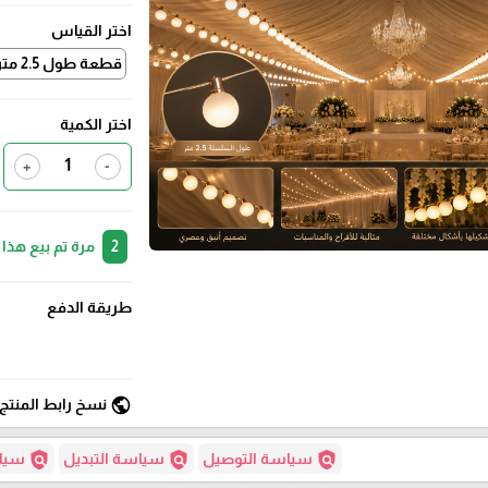
اختر القياس
قطعة طول 2.5 متر قابلة للتوصيل
اختر الكمية
+
-
2
مرة تم بيع هذا
طريقة الدفع
public
نسخ رابط المنتج
policy
policy
policy
سياسة التوصيل
سياسة التبديل
سياس