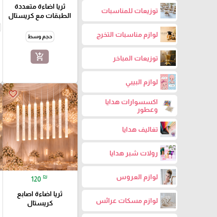
ثريا اضاءة متعددة
توزيعات للمناسبات
الطبقات مع كريستال
لوازم مناسبات التخرج
حجم وسط
add_shopping_cart
توزيعات المباخر
لوازم البيبي
favorite_border
اكسسوارات هدايا
وعطور
تغاليف هدايا
رولات شبر هدايا
لوازم العروس
₪
120
ثريا اضاءة اصابع
لوازم مسكات عرائس
كريستال