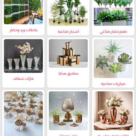
بلاطات ورد وخضار
ضمم خضار صناعي
اشجار صناعية
صناديق هدايا
فازات شفاف
صباريات صناعية