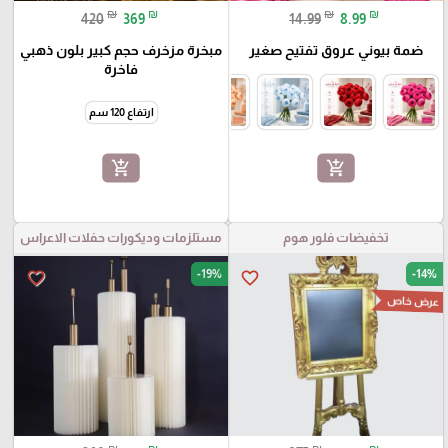
₪
₪
₪
₪
420
369
14.99
8.99
ضمة بيوني عروق تفتيح صغير
مبخرة مزخرف حجم كبير بلون ذهبي
فاخرة
ارتفاع 120 سم
add_shopping_cart
add_shopping_cart
تخفيضات فلور هوم
مستلزمات وديكورات حفلات الاعراس
-19%
-14%
favorite_border
favorite_border
عرض خاص