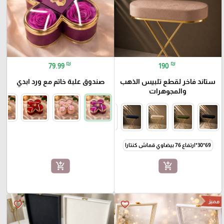
₪
₪
79.99
190
ستاند فاخر لقطع تلبيس الذهب
صندوق علبة خاتم مع ورد ابدي
والمجوهرات
69*30*ارتفاع 76 بيضاوي قماش كنتارا
add_shopping_cart
add_shopping_cart
مميز
favorite_border
favorite_border