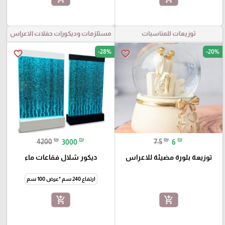
توزيعات للمناسبات
مستلزمات وديكورات حفلات الاعراس
-28%
-20%
favorite_border
favorite_border
₪
₪
₪
₪
4200
3000
7.5
6
توزيعة بلورة مضيئة للاعراس
ديكور شلال فقاعات ماء
ارتفاع 240 سم *عرض 100 سم
add_shopping_cart
add_shopping_cart