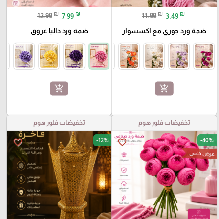
₪
₪
₪
₪
12.99
7.99
11.99
3.49
ضمة ورد جوري مع اكسسوار
ضمة ورد داليا عروق
add_shopping_cart
add_shopping_cart
تخفيضات فلور هوم
تخفيضات فلور هوم
-12%
-40%
favorite_border
favorite_border
عرض خاص