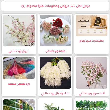
keyboard_double_arrow_left
more_horiz
عرض الكل
عروض وخصومات لفترة محدودة
تخفيضات فلور هوم
ضمم ورد صناعي
عروق ورد صناعي
ورد طبيعي مجفف
اكسسوار ورد صناعي
مداد واحبال ورد صناعي