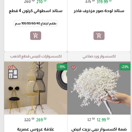
₪
₪
₪
₪
260
210
375
319.99
ستاند لوحة صور مزخرف فاخر
ستاند اسطواني كرتون 4 قطع
طقم ارتفاع 100/80/60/40 سم
add_shopping_cart
add_shopping_cart
اكسسوار ورد صناعي
اكسسوارات تلبيس قطع الذهب
-15%
-23%
favorite_border
favorite_border
₪
₪
₪
₪
320
269
17
12.99
ضمة اكسسوار بيبي بريث ابيض
علاقة عروس عصرية