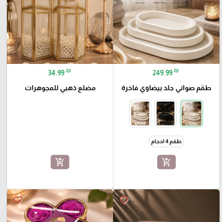
₪
₪
34.99
249.99
طقم صواني جلد بيضاوي فاخرة
مضلع ذهبي للمجوهرات
طقم 4 احجام
add_shopping_cart
add_shopping_cart
favorite_border
favorite_border