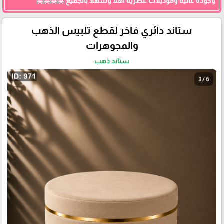
وجودة عالية وموديلات عصرية اهلا وسهلا بالجميع 🤗🤗🤗🤗
ستاند دائري فاخر لقطع تلبيس الذهب
والمجوهرات
ستاند ذهب
3 / 6