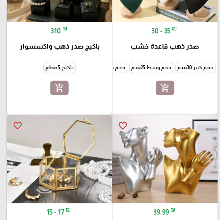
₪
₪
310
30 - 35
صدر ذهب قاعدة خشب
باكيج صدر ذهب واكسسوار
حجم كبير 30سم
حجم وسط 25سم
حجم صغير 20سم
باكيج 5 قطع
add_shopping_cart
add_shopping_cart
favorite_border
favorite_border
₪
₪
15 - 17
39.99