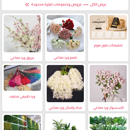
keyboard_double_arrow_left
more_horiz
عرض الكل
عروض وخصومات لفترة محدودة
تخفيضات فلور هوم
ضمم ورد صناعي
عروق ورد صناعي
ورد طبيعي مجفف
اكسسوار ورد صناعي
مداد واحبال ورد صناعي