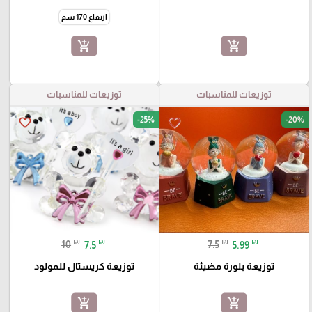
ارتفاع 170 سم
add_shopping_cart
add_shopping_cart
توزيعات للمناسبات
توزيعات للمناسبات
-25%
-20%
favorite_border
favorite_border
₪
₪
₪
₪
10
7.5
7.5
5.99
توزيعة بلورة مضيئة
توزيعة كريستال للمولود
add_shopping_cart
add_shopping_cart