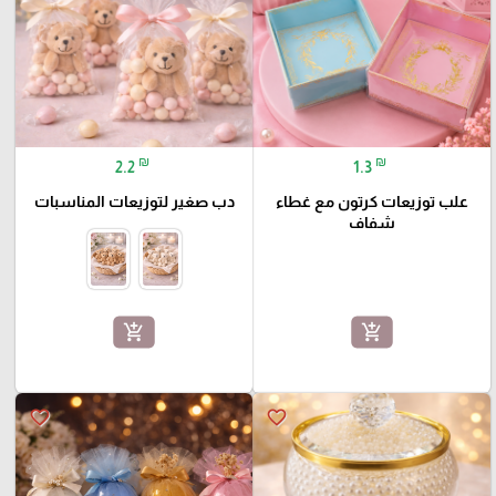
₪
₪
2.2
1.3
علب توزيعات كرتون مع غطاء
دب صغير لتوزيعات المناسبات
شفاف
add_shopping_cart
add_shopping_cart
favorite_border
favorite_border