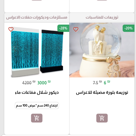
توزيعات للمناسبات
مستلزمات وديكورات حفلات الاعراس
-28%
-20%
favorite_border
favorite_border
₪
₪
₪
₪
4200
3000
7.5
6
توزيعة بلورة مضيئة للاعراس
ديكور شلال فقاعات ماء
ارتفاع 240 سم *عرض 100 سم
add_shopping_cart
add_shopping_cart