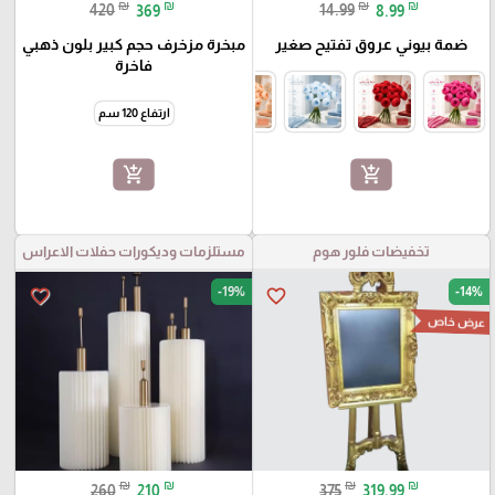
₪
₪
₪
₪
420
369
14.99
8.99
ضمة بيوني عروق تفتيح صغير
مبخرة مزخرف حجم كبير بلون ذهبي
فاخرة
ارتفاع 120 سم
add_shopping_cart
add_shopping_cart
تخفيضات فلور هوم
مستلزمات وديكورات حفلات الاعراس
-19%
-14%
favorite_border
favorite_border
عرض خاص
₪
₪
₪
₪
260
210
375
319.99