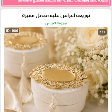
وجودة عالية وموديلات عصرية اهلا وسهلا بالجميع 🤗🤗🤗🤗
توزيعة اعراس علبة مخمل مميزة
توزيعة اعراس
1 / 1