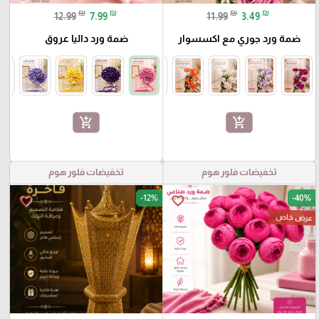
₪
₪
₪
₪
12.99
7.99
11.99
3.49
ضمة ورد جوري مع اكسسوار
ضمة ورد داليا عروق
add_shopping_cart
add_shopping_cart
تخفيضات فلور هوم
تخفيضات فلور هوم
-12%
-40%
favorite_border
favorite_border
عرض خاص