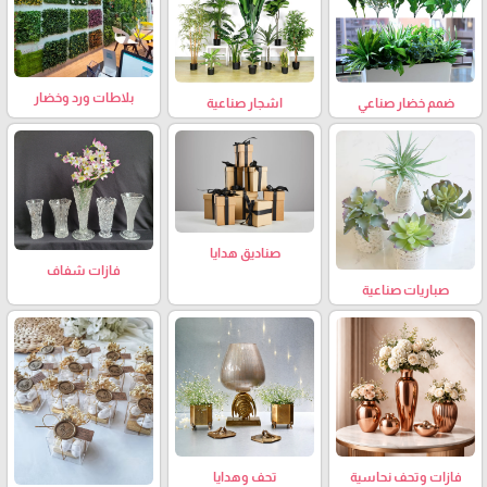
بلاطات ورد وخضار
ضمم خضار صناعي
اشجار صناعية
صناديق هدايا
فازات شفاف
صباريات صناعية
فازات وتحف نحاسية
تحف وهدايا