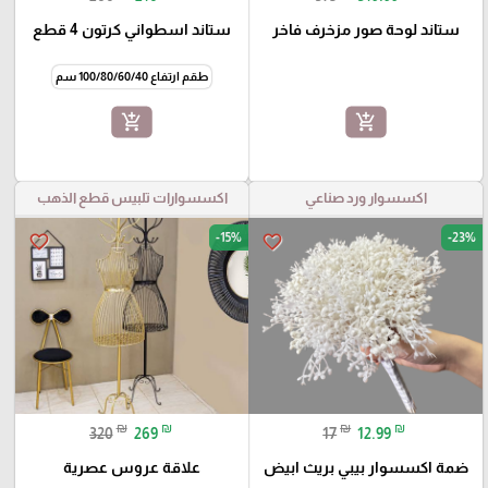
ستاند لوحة صور مزخرف فاخر
ستاند اسطواني كرتون 4 قطع
طقم ارتفاع 100/80/60/40 سم
add_shopping_cart
add_shopping_cart
اكسسوار ورد صناعي
اكسسوارات تلبيس قطع الذهب
-15%
-23%
favorite_border
favorite_border
₪
₪
₪
₪
320
269
17
12.99
ضمة اكسسوار بيبي بريث ابيض
علاقة عروس عصرية