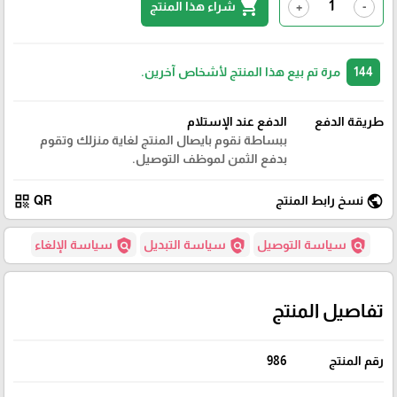
shopping_cart
شراء هذا المنتج
+
-
144
مرة تم بيع هذا المنتج لأشخاص آخرين.
طريقة الدفع
الدفع عند الإستلام
ببساطة نقوم بايصال المنتج لغاية منزلك وتقوم
بدفع الثمن لموظف التوصيل.
qr_code
public
نسخ رابط المنتج
QR
policy
policy
policy
سياسة التوصيل
سياسة التبديل
سياسة الإلغاء
تفاصيل المنتج
رقم المنتج
986